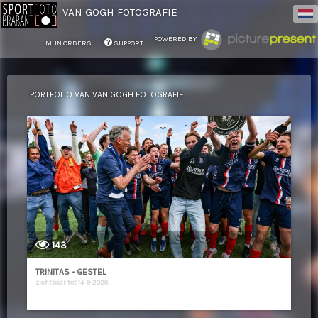
VAN GOGH FOTOGRAFIE
POWERED BY
MIJN ORDERS
SUPPORT
PORTFOLIO VAN VAN GOGH FOTOGRAFIE
143
TRINITAS - GESTEL
zichtbaar tot 14-9-2026